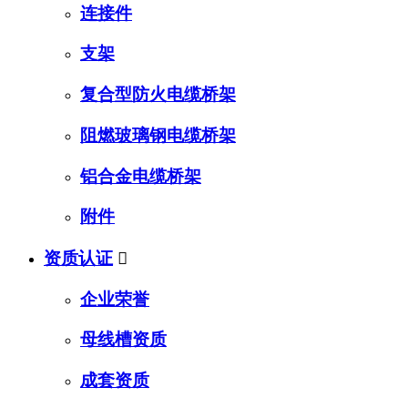
连接件
支架
复合型防火电缆桥架
阻燃玻璃钢电缆桥架
铝合金电缆桥架
附件
资质认证

企业荣誉
母线槽资质
成套资质