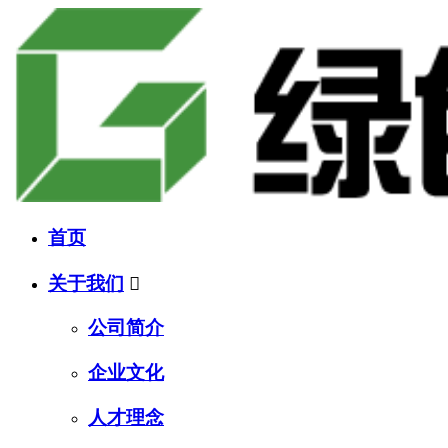
首页
关于我们

公司简介
企业文化
人才理念