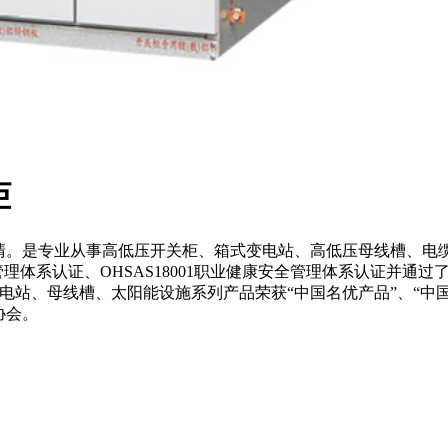
柜
清。是专业从事高低压开关柜、箱式变电站、高低压母线槽、电缆
001环境管理体系认证、OHSAS18001职业健康安全管理体系认
电站、母线槽、太阳能设施系列产品荣获“中国名优产品”、“中国著
协会。