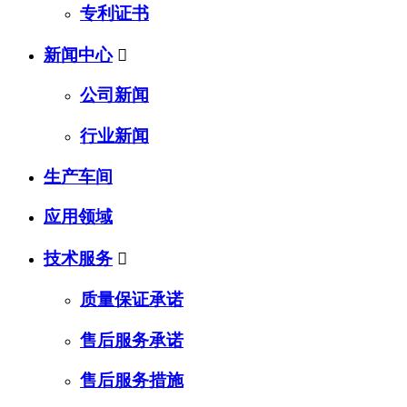
专利证书
新闻中心

公司新闻
行业新闻
生产车间
应用领域
技术服务

质量保证承诺
售后服务承诺
售后服务措施