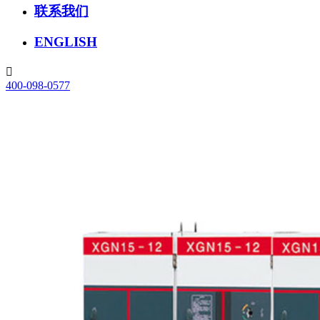
联系我们
ENGLISH

400-098-0577