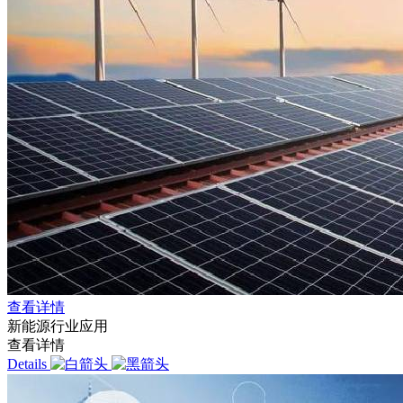
查看详情
新能源行业应用
查看详情
Details