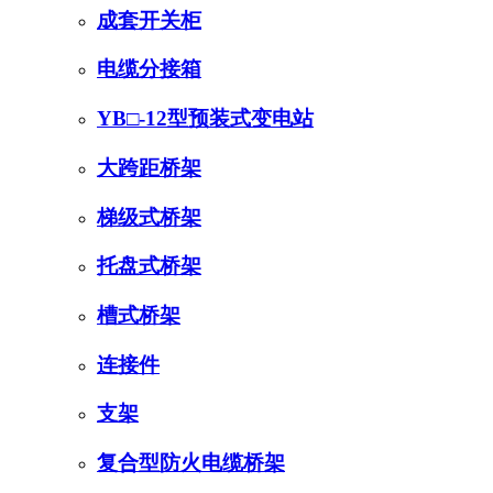
成套开关柜
电缆分接箱
YB□-12型预装式变电站
大跨距桥架
梯级式桥架
托盘式桥架
槽式桥架
连接件
支架
复合型防火电缆桥架