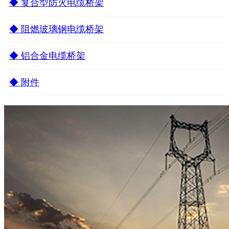
◆ 复合型防火电缆桥架
◆ 阻燃玻璃钢电缆桥架
◆ 铝合金电缆桥架
◆ 附件