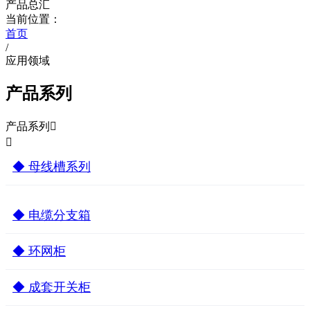
产品总汇
当前位置：
首页
/
应用领域
产品系列
产品系列


◆ 母线槽系列
◆ 电缆分支箱
◆ 环网柜
◆ 成套开关柜