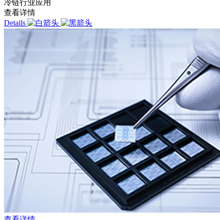
冷链行业应用
查看详情
Details
查看详情