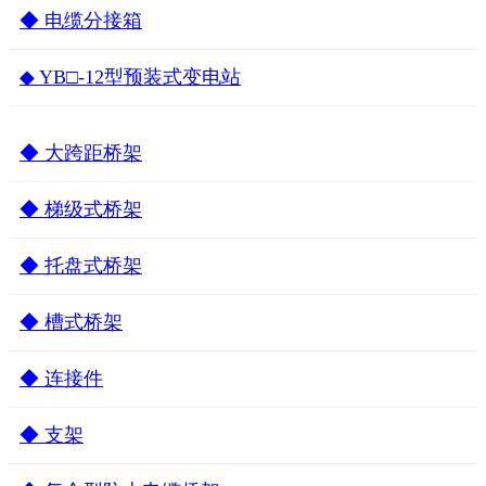
◆ 电缆分接箱
◆ YB□-12型预装式变电站
◆ 大跨距桥架
◆ 梯级式桥架
◆ 托盘式桥架
◆ 槽式桥架
◆ 连接件
◆ 支架