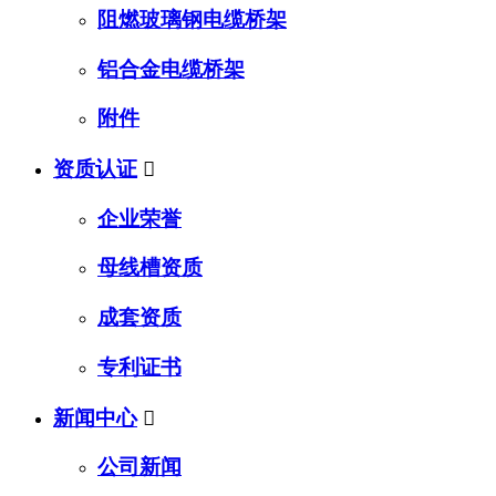
阻燃玻璃钢电缆桥架
铝合金电缆桥架
附件
资质认证

企业荣誉
母线槽资质
成套资质
专利证书
新闻中心

公司新闻