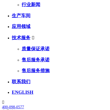
行业新闻
生产车间
应用领域
技术服务

质量保证承诺
售后服务承诺
售后服务措施
联系我们
ENGLISH

400-098-0577