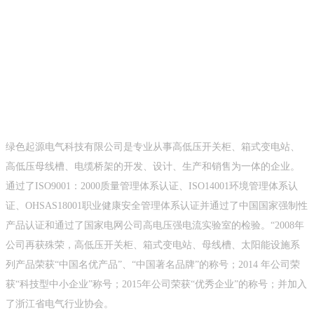
邮箱：
绿色起源电气科技有限公司
绿色起源电气科技有限公司是专业从事高低压开关柜、箱式变电站、
高低压母线槽、电缆桥架的开发、设计、生产和销售为一体的企业。
通过了ISO9001：2000质量管理体系认证、ISO14001环境管理体系认
证、OHSAS18001职业健康安全管理体系认证并通过了中国国家强制性
产品认证和通过了国家电网公司高电压强电流实验室的检验。“2008年
公司再获殊荣，高低压开关柜、箱式变电站、母线槽、太阳能设施系
列产品荣获“中国名优产品”、“中国著名品牌”的称号；2014 年公司荣
获“科技型中小企业”称号；2015年公司荣获“优秀企业”的称号；并加入
了浙江省电气行业协会。